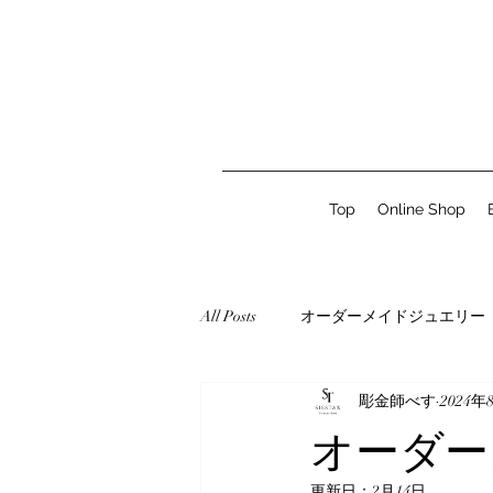
Top
Online Shop
All Posts
オーダーメイドジュエリー
彫金師べす
2024年
オーダー
更新日：
2月14日